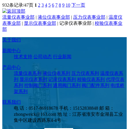
932条记录/47页
1
2
3
4
5
6
7
8
9
10
下一页
流量仪表事业部
|
液位仪表事业部
|
压力仪表事业部
|
温度仪
表事业部
|
显示仪表事业部
|
记录仪表事业部
|
校验仪表事业
部
关于我们
新闻中心
技术支持
公司动态
行业新闻
产品中心
流量仪表系列
液位仪表系列
压力仪表系列
温度仪表系
列
显示仪表系列
记录仪表系列
校验仪表系列
代理仪表
系列
控制阀门系列
通用阀门系列
阀门配件系列
电缆桥
架系列
联系我们
电 话：0517-86918678
手机：15152838848
邮 箱：
zhongweick@163.com
地 址：江苏省淮安市金湖县工业
集中区建设西路东4-4号