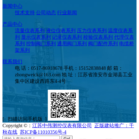
新闻中心
技术支持
公司动态
行业新闻
产品中心
流量仪表系列
液位仪表系列
压力仪表系列
温度仪表系
列
显示仪表系列
记录仪表系列
校验仪表系列
代理仪表
系列
控制阀门系列
通用阀门系列
阀门配件系列
电缆桥
架系列
联系我们
电 话：0517-86918678
手机：15152838848
邮 箱：
zhongweick@163.com
地 址：江苏省淮安市金湖县工业
集中区建设西路东4-4号
[ 扫描访问手机版 ]
Copyright ©：
江苏中伟测控仪表有限公司
正版建站推广：千
秋在线
苏ICP备11010356号-4
Go!